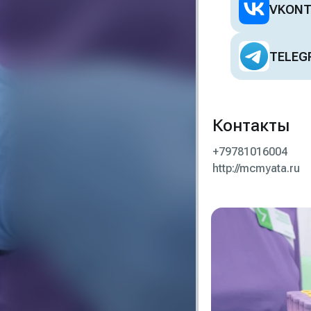
VKONT
TELEG
Контакты
+79781016004
http://mcmyata.ru