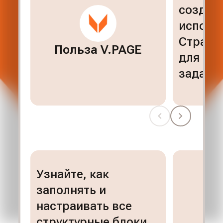
создава
исполь
Страни
Польза V.PAGE
для ра
задач
Previous slide
Next slide
Узнайте, как
заполнять и
настраивать все
структурные блоки